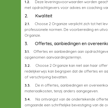
1.2.
Deze leveringsvoorwaarden worden geacht de
met opdrachtgevers voor advies en coaching va
2. Kwaliteit
2.1.
Choose 2 Organize verplicht zich tot het l
professionele normen. De voorbereiding en uitv
Organize.
3. Offertes, aanbiedingen en overeenk
3.1.
Offertes en aanbiedingen aan opdrachtgevers 
opgenomen aanvaardingstermijn.
3.2.
Choose 2 Organize kan niet aan haar offer
redelijkerwijs kan begrijpen dat de offertes en 
of verschrijving bevatten.
3.3.
De in offertes, aanbiedingen en overeenkoms
materiaalkosten, tenzij anders aangegeven.
3.4.
Na ontvangst van de ondertekende offerte 
omgaande een schriftelijke bevestiging van de o