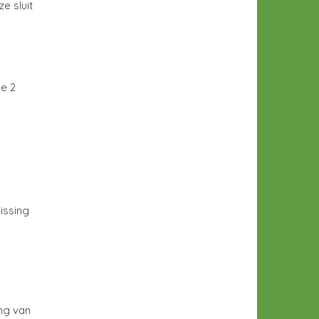
e sluit
e 2
issing
ng van