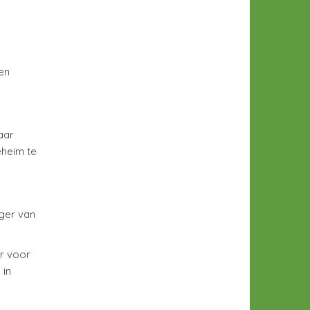
en
aar
eheim te
nger van
r voor
 in