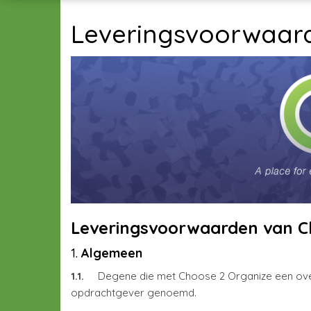
Leveringsvoorwaar
Leveringsvoorwaarden van Ch
1.
Algemeen
1.1.
Degene die met Choose 2 Organize een ove
opdrachtgever genoemd.